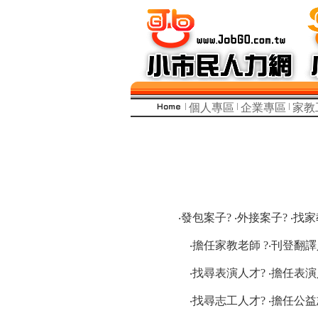
個人專區
企業專區
家教
‧發包案子? ‧外接案子? ‧找
‧擔任家教老師 ?‧刊登翻譯
‧找尋表演人才? ‧擔任表演
‧找尋志工人才? ‧擔任公益