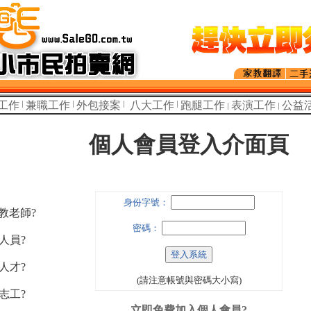
工作
兼職工作
外包接案
八大工作
跑腿工作
表演工作
公益
個人會員登入介面頁
身份字號：
家教老師?
密碼：
人員?
人才?
(請注意帳號與密碼大小寫)
志工?
立即免費加入個人會員?