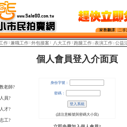
工作
兼職工作
外包接案
八大工作
跑腿工作
表演工作
公益
個人會員登入介面頁
身份字號：
家教老師?
密碼：
人員?
人才?
(請注意帳號與密碼大小寫)
志工?
立即免費加入個人會員?