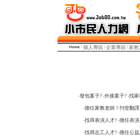
個人專區
企業專區
家教
‧發包案子? ‧外接案子? ‧找
‧擔任家教老師 ?‧刊登翻譯
‧找尋表演人才? ‧擔任表演
‧找尋志工人才? ‧擔任公益