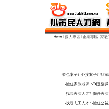
個人專區
企業專區
家教
‧發包案子? ‧外接案子? ‧找
‧擔任家教老師 ?‧刊登翻譯
‧找尋表演人才? ‧擔任表演
‧找尋志工人才? ‧擔任公益