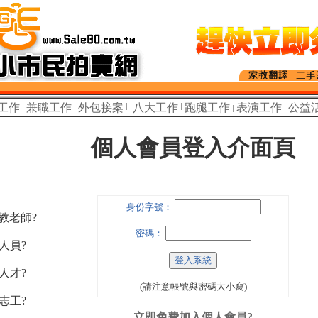
工作
兼職工作
外包接案
八大工作
跑腿工作
表演工作
公益
個人會員登入介面頁
身份字號：
家教老師?
密碼：
人員?
人才?
(請注意帳號與密碼大小寫)
志工?
立即免費加入個人會員?