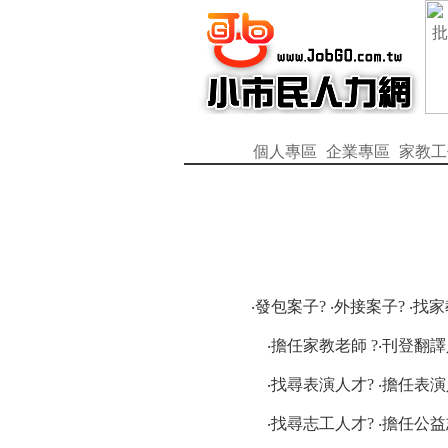
個人專區
企業專區
家教工
‧發包案子? ‧外接案子? ‧找
‧擔任家教老師 ?‧刊登翻譯
‧找尋表演人才? ‧擔任表演
‧找尋志工人才? ‧擔任公益