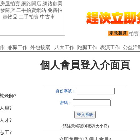
作
兼職工作
外包接案
八大工作
跑腿工作
表演工作
公益活
個人會員登入介面頁
身份字號：
家教老師?
密碼：
人員?
人才?
(請注意帳號與密碼大小寫)
志工?
立即免費加入個人會員?