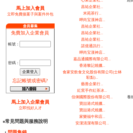
心采企業社...
經
昌祐企業社...
馬上加入會員
米苑茶行...
立即免費接案子與案件外包
呷尚宝漢神店...
昌祐企業社...
免費加入企業會員
昌祐企業社...
昌祐企業社...
帳號：
諾億通訊行...
呷尚宝漢神店...
嘉品通國際有限公司...
密碼：
香港黎記燒臘...
食家安飲食文化股份有限公司(士林
駐點)...
忘記帳號或密碼?
藝善企業行...
紅窯手作紅茶冰...
信俐國際股份有限公司...
養
馬上加入企業會員
寶喆港式燒臘...
立即找好人才
寶喆港式燒臘...
家樂福中和店...
常見問題與服務說明
安潔清潔有限公司...
・
問題集錦