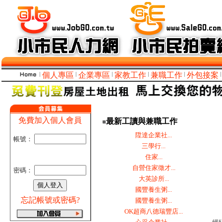
個人專區
企業專區
家教工作
兼職工作
外包接案
免費加入個人會員
最新工讀與兼職工作
陞達企業社...
帳號：
三學行...
住家...
自營住家徵才...
密碼：
大英診所...
國豐養生粥...
忘記帳號或密碼?
國豐養生粥...
OK超商八德瑞豐店...