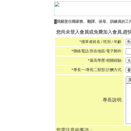
█我願意任職家教、翻譯、保母、訓練員的工
您尚未登入會員或免費加入會員,趕快
*擔單者姓名
/
性別
/
年齡:
*聯絡電話/所在地區/電子郵件:
*最高學歷/相關經驗:
*專長一/專長二類型/計酬方式:
專長說明:
您需注意的事項：