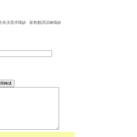
登表演需求職缺
家教翻譯訓練職缺
用轉述