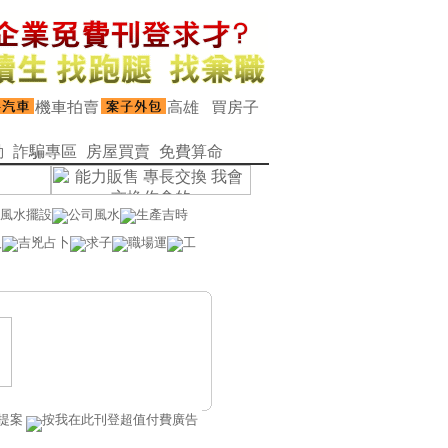
動
詐騙專區
房屋買賣
免費算命
風水擺設
公司風水
生產吉時
人
吉兇占卜
求子
職場運
工
提案
按我在此刊登超值付費廣告