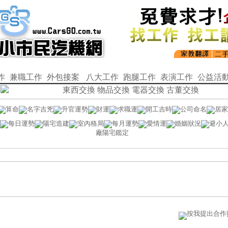
作
兼職工作
外包接案
八大工作
跑腿工作
表演工作
公益活
算命
名字吉兇
升官運勢
財運
求職運
開工吉時
公司命名
居家
每日運勢
陽宅造建
室內格局
每月運勢
愛情運
婚姻狀況
避小
廠陽宅鑑定
按我提出合作