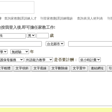
作
查詢家教翻譯訓練人才
刊登家教翻譯訓練職缺
查詢表演人材列表
刊
按我登入後,即可擔任家教工作!
歲
年
是否要計酬：
文字粗體
文字頃斜
文字底線
文字刪除線
文字置中
連結網址
引