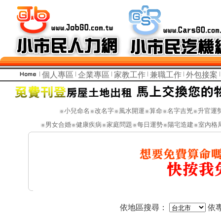
個人專區
企業專區
家教工作
兼職工作
外包接案
小兒命名
改名字
風水開運
算命
名字吉兇
升官運
男女合婚
健康疾病
家庭問題
每日運勢
陽宅造建
室內格
依地區搜尋：
依