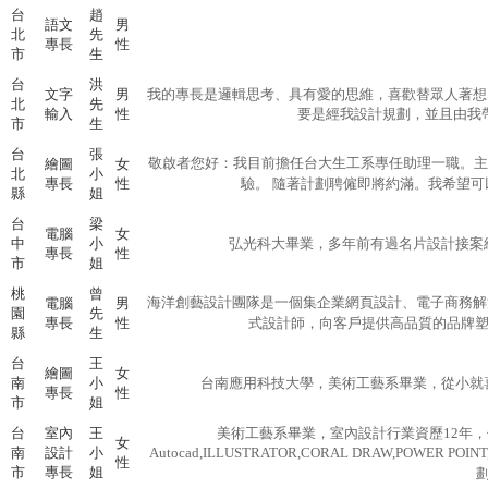
台
趙
語文
男
北
先
專長
性
市
生
台
洪
文字
男
我的專長是邏輯思考、具有愛的思維，喜歡替眾人著想
北
先
輸入
性
要是經我設計規劃，並且由我帶
市
生
台
張
敬啟者您好：我目前擔任台大生工系專任助理一職。主
繪圖
女
北
小
專長
性
驗。 隨著計劃聘僱即將約滿。我希望可
縣
姐
台
梁
電腦
女
中
小
弘光科大畢業，多年前有過名片設計接案經
專長
性
市
姐
桃
曾
海洋創藝設計團隊是一個集企業網頁設計、電子商務解
電腦
男
園
先
專長
性
式設計師，向客戶提供高品質的品牌塑造
縣
生
台
王
繪圖
女
南
小
台南應用科技大學，美術工藝系畢業，從小就喜
專長
性
市
姐
台
室內
王
美術工藝系畢業，室內設計行業資歷12年
女
南
設計
小
Autocad,ILLUSTRATOR,CORAL DRAW,POWER P
性
市
專長
姐
劃