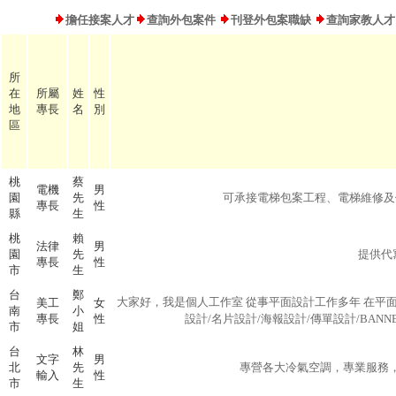
擔任接案人才
查詢外包案件
刊登外包案職缺
查詢家教人才
所
在
所屬
姓
性
地
專長
名
別
區
桃
蔡
電機
男
園
先
可承接電梯包案工程、電梯維修及保
專長
性
縣
生
桃
賴
法律
男
園
先
提供代
專長
性
市
生
台
鄭
大家好，我是個人工作室 從事平面設計工作多年 在平面
美工
女
南
小
專長
性
設計/名片設計/海報設計/傳單設計/BANN
市
姐
台
林
文字
男
北
先
專營各大冷氣空調，專業服務，各
輸入
性
市
生