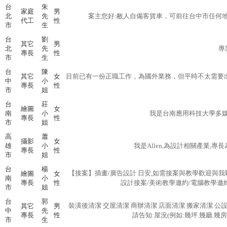
台
朱
家庭
男
北
先
案主您好:敝人自備客貨車，可前往台中市任何地
代工
性
市
生
台
劉
其它
男
北
先
專
專長
性
市
生
台
陳
其它
女
目前已有一份正職工作，為國外業務，但平時不太需要
中
小
專長
性
市
姐
台
莊
繪圖
女
南
小
我是台南應用科技大學多媒體
專長
性
市
姐
高
蕭
攝影
女
雄
小
我是Allen,為設計相關產業,專
專長
性
市
姐
台
楊
【接案】插畫/廣告設計 日安,如需接案與教學歡迎與我
繪圖
女
南
小
專長
性
設計接案/美術教學邀約/電腦教學邀約/
市
姐
台
郭
裝潢後清潔 交屋清潔 商辦清潔 店面清潔 搬家清潔 公設
其它
男
中
先
專長
性
請告知:屋況(例如:幾坪.幾廳.幾房
市
生