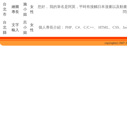
台
施
繪圖
女
您好， 我的筆名是阿莫，平時有接觸日本漫畫以及動
北
小
專長
性
問
市
姐
台
呂
文字
女
北
小
個人專長介紹： PHP、C#、C/C++、 HTML、CSS、Ja
輸入
性
縣
姐
copyright(c) 200